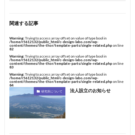
関連する記事
Warning
: Trying to access array offset on value of type bool in
/home/r5612132/public_html/c-design-labo.com/wp-
content/themes/the-thor/template-parts/single-related.php
on line
82
Warning
: Trying to access array offset on value of type bool in
/home/r5612132/public_html/c-design-labo.com/wp-
content/themes/the-thor/template-parts/single-related.php
on line
83
Warning
: Trying to access array offset on value of type bool in
/home/r5612132/public_html/c-design-labo.com/wp-
content/themes/the-thor/template-parts/single-related.php
on line
84
法人設立のお知らせ
研究所について