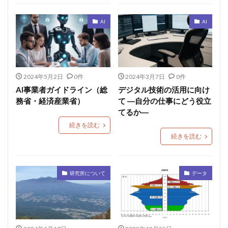
AI
AI
2024年5月2日
0件
2024年3月7日
0件
AI事業者ガイドライン（総
デジタル技術の活用に向け
務省・経済産業省）
て ―自分の仕事にどう役立
てるか―
続きを読む
続きを読む
研究所について
データ