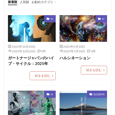
新着順
人気順
お勧めカテゴリ
twentytwentythree
AI
自治体DX
データ
AI
AI
2025年10月20日
2025年5月30日
2025年10月20日
0件
2025年5月30日
0件
ガートナージャパンのハイ
ハルシネーション
プ・サイクル：2025年
続きを読む
続きを読む
AI
自治体DX